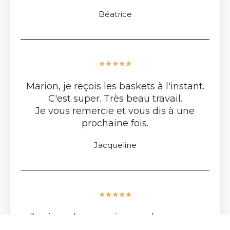
Béatrice
★
★
★
★
★
Marion, je reçois les baskets à l'instant.
C'est super. Très beau travail.
Je vous remercie et vous dis à une
prochaine fois.
Jacqueline
★
★
★
★
★
Je viens de recevoir mes chaussures.
Magnifique. Merci.