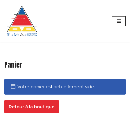
principal
Aller
au
contenu
Panier
Votre panier est actuellement vide.
Retour à la boutique