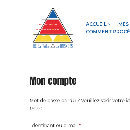
contenu
principal
Aller
au
ACCUEIL
MES
contenu
COMMENT PROCÉ
Mon compte
Mot de passe perdu ? Veuillez saisir votre 
passe.
Identifiant ou e-mail
*