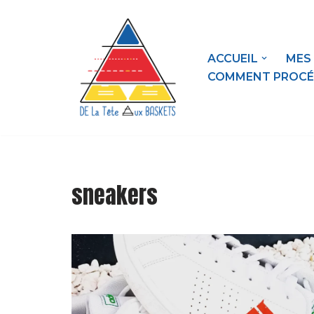
contenu
principal
Aller
au
ACCUEIL
MES
contenu
COMMENT PROCÉ
sneakers