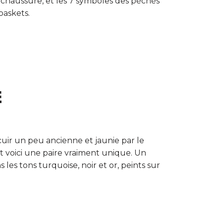
chaussure, et les 7 symboles des péchés
baskets.
E
uir un peu ancienne et jaunie par le
t voici une paire vraiment unique. Un
es tons turquoise, noir et or, peints sur