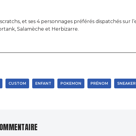
cratchs, et ses 4 personnages préférés dispatchés sur l’
Tortank, Salamèche et Herbizarre.
CUSTOM
ENFANT
POKEMON
PRÉNOM
SNEAKER
COMMENTAIRE