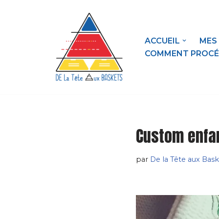
contenu
principal
Aller
au
ACCUEIL
MES
contenu
COMMENT PROCÉ
Custom enfa
par
De la Tête aux Bask