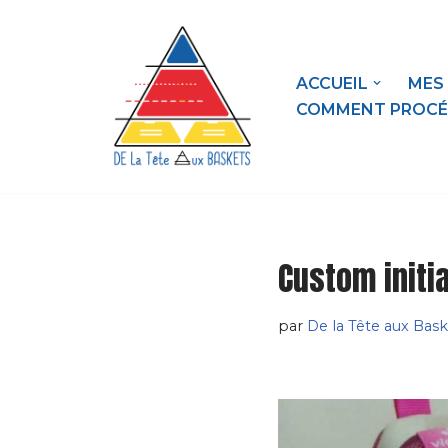
contenu
principal
Aller
au
ACCUEIL
MES
contenu
COMMENT PROCÉ
Custom initi
par
De la Tête aux Bask