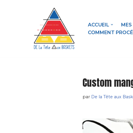
contenu
principal
Aller
au
ACCUEIL
MES
contenu
COMMENT PROCÉ
Custom manga
par
De la Tête aux Bask