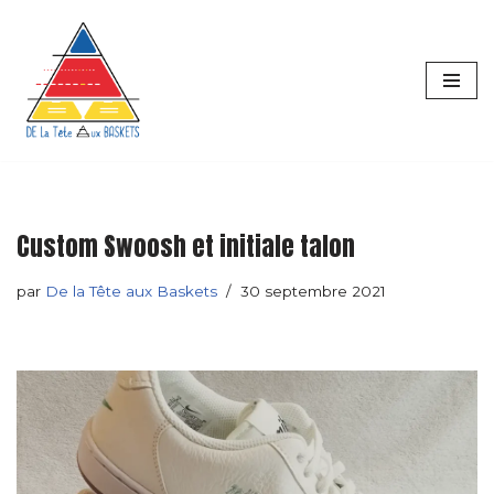
principal
Aller
au
contenu
Custom Swoosh et initiale talon
par
De la Tête aux Baskets
30 septembre 2021