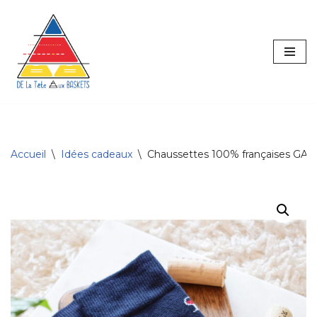
principal
Aller
au
contenu
Accueil
\
Idées cadeaux
\
Chaussettes 100% françaises GA