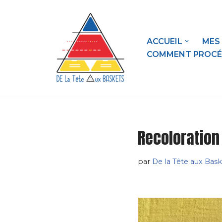
contenu
principal
Aller
au
ACCUEIL
MES
contenu
COMMENT PROCÉ
Recoloration
par
De la Tête aux Bask